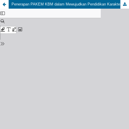
Penerapan PAKEM KBM dalam Mewujudkan Pendidikan Karakter Bangsa